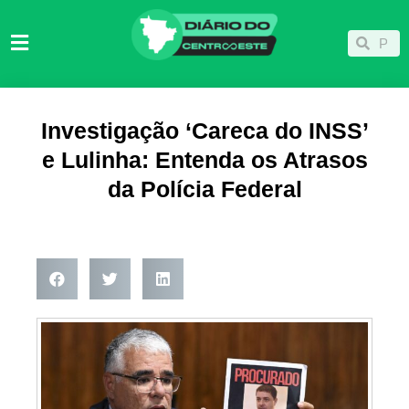
Ir
para
Pesqu
Pesquisar
o
conteúdo
Investigação ‘Careca do INSS’
e Lulinha: Entenda os Atrasos
da Polícia Federal