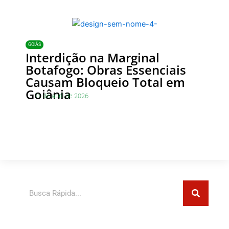
GOIÁS
Interdição na Marginal
Botafogo: Obras Essenciais
Causam Bloqueio Total em
Goiânia
11 de abril de 2026
Pesquisar