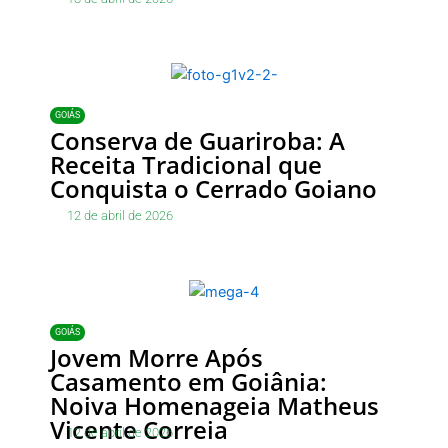
GOIÁS
Conserva de Guariroba: A
Receita Tradicional que
Conquista o Cerrado Goiano
12 de abril de 2026
GOIÁS
Jovem Morre Após
Casamento em Goiânia:
Noiva Homenageia Matheus
Vicente Correia
12 de abril de 2026