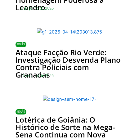
Leandro
6 de junho de 2026
GOIÁS
Ataque Facção Rio Verde:
Investigação Desvenda Plano
Contra Policiais com
Granadas
15 de abril de 2026
GOIÁS
Lotérica de Goiânia: O
Histórico de Sorte na Mega-
Sena Continua com Nova