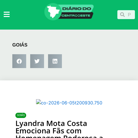
Ir
para
Pesqu
Pesquisar
o
conteúdo
GOIÁS
GOIÁS
Lyandra Mota Costa
Emociona Fãs com
Homenagem Poderosa a