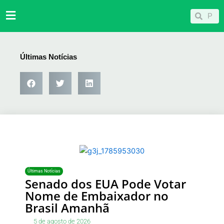
Ir
Pesqu
Pesquisar
para
o
conteúdo
Últimas Notícias
Últimas Notícias
Senado dos EUA Pode Votar
Nome de Embaixador no
Brasil Amanhã
5 de agosto de 2026