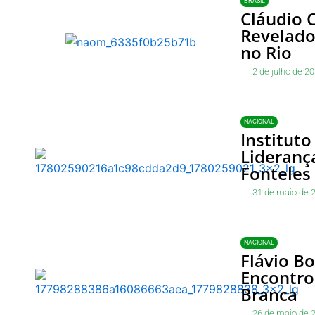
BRASIL
Cláudio 
Revelado
no Rio
2 de julho de 2
NACIONAL
Instituto
Lideranç
Fonteles 
31 de maio de 
NACIONAL
Flávio B
Encontro
Branca
26 de maio de 