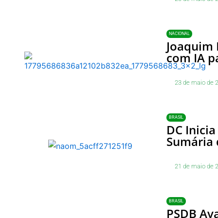
NACIONAL
Joaquim 
com IA p
23 de maio de 
BRASIL
DC Inici
Sumária 
21 de maio de 
BRASIL
PSDB Ava