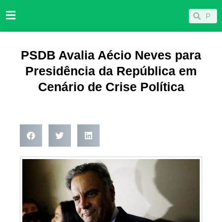
Ir
Pesqu
Pesquisar
para
o
conteúdo
PSDB Avalia Aécio Neves para
Presidência da República em
Cenário de Crise Política