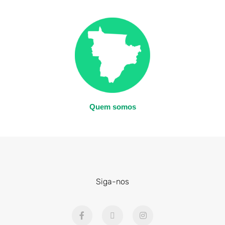
Quem somos
Siga-nos
F
X
I
a
-
n
c
t
s