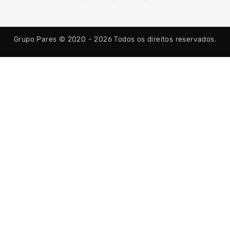
e
w
t
b
i
a
o
t
g
o
t
r
Grupo Pares © 2020 - 2026
Todos os direitos reservados.
k
e
a
-
r
m
f