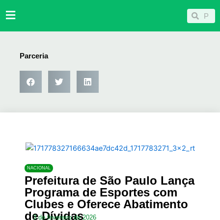
Ir
Pesqu
Pesquisar
para
o
conteúdo
Parceria
NACIONAL
Prefeitura de São Paulo Lança
Programa de Esportes com
Clubes e Oferece Abatimento
de Dívidas
3 de fevereiro de 2026