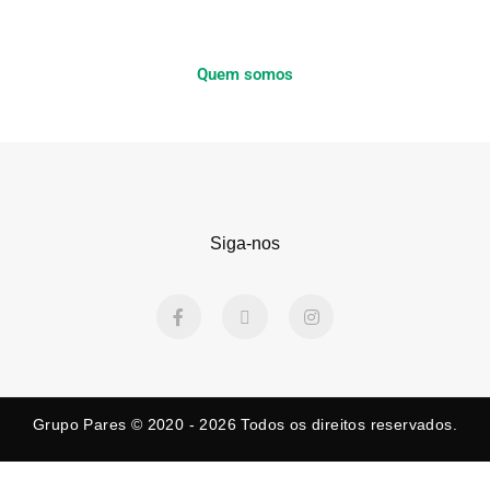
Quem somos
Siga-nos
F
X
I
a
-
n
c
t
s
e
w
t
b
i
a
o
t
g
o
t
r
k
e
a
Grupo Pares © 2020 - 2026
Todos os direitos reservados.
-
r
m
f