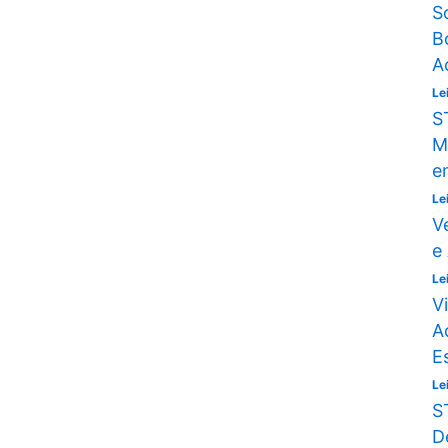
S
B
A
Le
S
M
e
Le
V
e
Le
V
A
E
Le
S
D