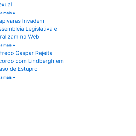
exual
ia mais »
apivaras Invadem
ssembleia Legislativa e
iralizam na Web
ia mais »
lfredo Gaspar Rejeita
cordo com Lindbergh em
aso de Estupro
ia mais »