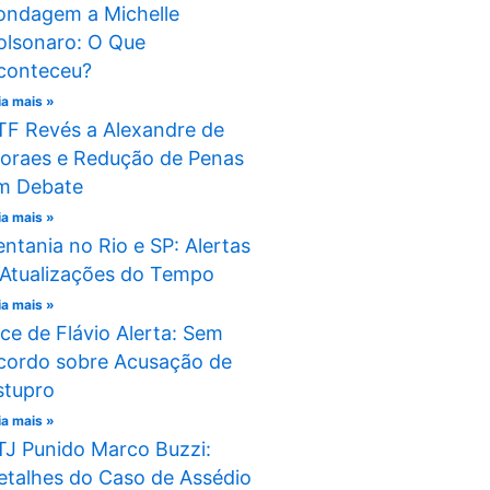
ondagem a Michelle
olsonaro: O Que
conteceu?
ia mais »
TF Revés a Alexandre de
oraes e Redução de Penas
m Debate
ia mais »
entania no Rio e SP: Alertas
 Atualizações do Tempo
ia mais »
ice de Flávio Alerta: Sem
cordo sobre Acusação de
stupro
ia mais »
TJ Punido Marco Buzzi:
etalhes do Caso de Assédio