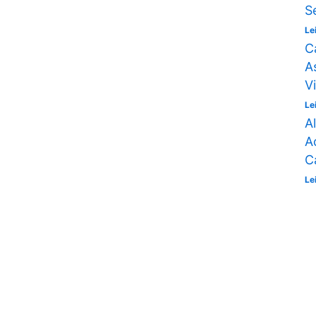
S
Le
C
A
V
Le
A
A
C
Le