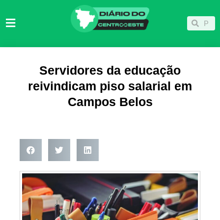
Ir
para
Pesqu
Pesquisar
o
conteúdo
Servidores da educação
reivindicam piso salarial em
Campos Belos