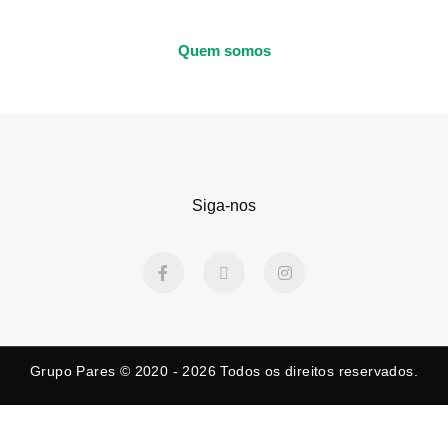
Quem somos
Siga-nos
F
X
I
a
-
n
c
t
s
e
w
t
b
i
a
o
t
g
o
t
r
k
e
a
Grupo Pares © 2020 - 2026
Todos os direitos reservados.
-
r
m
f