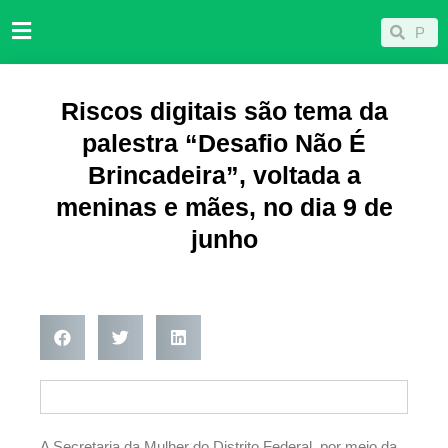
Ir
Pesqu
Pesquisar
para
o
conteúdo
Riscos digitais são tema da
palestra “Desafio Não É
Brincadeira”, voltada a
meninas e mães, no dia 9 de
junho
A Secretaria da Mulher do Distrito Federal, por meio da