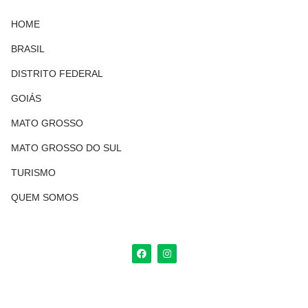
HOME
BRASIL
DISTRITO FEDERAL
GOIÁS
MATO GROSSO
MATO GROSSO DO SUL
TURISMO
QUEM SOMOS
F
I
a
n
c
s
e
t
b
a
o
g
o
r