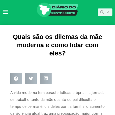
Ir
para
Pesqu
Pesquisar
o
conteúdo
Quais são os dilemas da mãe
moderna e como lidar com
eles?
A vida moderna tem características próprias: a jornada
de trabalho tanto da mãe quanto do pai dificulta o
tempo de permanência deles com a família; o aumento
da violência atual traz uma preocupação maior com a