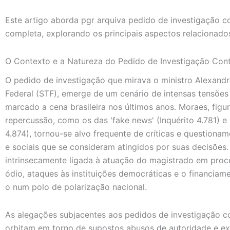
Este artigo aborda pgr arquiva pedido de investigação 
completa, explorando os principais aspectos relacionado
O Contexto e a Natureza do Pedido de Investigação Cont
O pedido de investigação que mirava o ministro Alexand
Federal (STF), emerge de um cenário de intensas tensões p
marcado a cena brasileira nos últimos anos. Moraes, figu
repercussão, como os das 'fake news' (Inquérito 4.781) e 
4.874), tornou-se alvo frequente de críticas e questiona
e sociais que se consideram atingidos por suas decisões.
intrinsecamente ligada à atuação do magistrado em proc
ódio, ataques às instituições democráticas e o financiame
o num polo de polarização nacional.
As alegações subjacentes aos pedidos de investigação c
orbitam em torno de supostos abusos de autoridade e exc