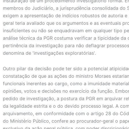
instauração de um procedimento investigatório formal. 
membros do Judiciário, a jurisprudência consolidada do 
exigem a apresentação de indícios robustos de autoria e 
geral teria avaliado que os argumentos e as eventuais p
insuficientes ou não se enquadravam em qualquer tipo pena
análise técnica da PGR costuma verificar a tipicidade da 
pertinência da investigação para não deflagrar processo
denomina de 'investigações exploratórias'.
Outro pilar da decisão pode ter sido a potencial atipici
constatação de que as ações do ministro Moraes estaria
funcionais inerentes ao cargo, como a imunidade materia
opiniões, votos e decisões no exercício da função. Embo
pedido de investigação, a postura da PGR em arquivar ref
da legalidade estrita e o do devido processo legal. A co
arquivamento, em conformidade com o artigo 28 do Códi
do Ministério Público, confere ao procurador-geral o papel 
exclusivo da ação penal pública, com poder discricionário