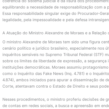
coerência do sistema judicial e da lisura dos procedimen
equilibrando a necessidade de responsabilização com a p
Essa responsabilidade singular exige do Procurador-Gera
legalidade, pela impessoalidade e pela defesa intransigent
A Atuação do Ministro Alexandre de Moraes e a Relação
O ministro Alexandre de Moraes tem sido uma figura centr
cenário político e jurídico brasileiro, especialmente nos 
inquéritos sensíveis no Supremo Tribunal Federal (STF) 
sobre os limites da liberdade de expressão, a segurança i
instituições democráticas. Moraes assumiu protagonismo
como o Inquérito das Fake News (Inq. 4.781) e o Inquérit
4.874), ambos iniciados para apurar a disseminação de d
Corte, atentavam contra o Estado de Direito e seus poder
Nesses procedimentos, o ministro proferiu decisões de g
de contas em redes sociais, a busca e apreensão em ende