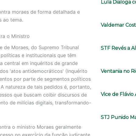
Lula Dialoga 
contra moraes de forma detalhada e
s ao tema.
Valdemar Cost
ra o Ministro
re de Moraes, do Supremo Tribunal
STF Revés a A
olíticas e institucionais que têm
ra central em inquéritos de grande
dos 'atos antidemocráticos' (Inquérito
Ventania no Ri
mentos por parte de segmentos políticos
 A natureza de tais pedidos é, portanto,
Vice de Flávi
essos que buscam coibir discursos de
nto de milícias digitais, transformando-
STJ Punido Ma
ontra o ministro Moraes geralmente
esso no exercício da função judicante.