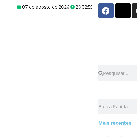
F
X
07 de agosto de 2026
20:32:55
a
-
c
t
e
w
b
i
o
t
o
t
k
e
r
Pesquisar
Pesquisar
Pesquisar
Mais recentes