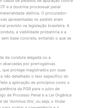
Em casos de pedidos de apuração contra
STF e a doutrina processual penal
materialidade delitiva. O procurador-
rovas apresentadas no pedido eram
l previsto na legislação brasileira. A
conduta, a viabilidade probatória e a
s sem base concreta, evitando o que se
dade da conduta alegada ou a
m abarcadas por prerrogativas
l, que protege magistrados por suas
ra não detalhado o teor específico do
lete a aplicação de princípios como o
mpetência da PGR para o juízo de
go de Processo Penal e a Lei Orgânica
de 'dominus litis', ou seja, o titular
 para avaliar a conveniência e a