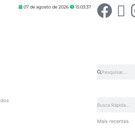
F
X
07 de agosto de 2026
15:03:37
a
-
c
t
e
w
b
i
Pesquisar
Pesquisar
o
t
o
t
ados
Pesquisar
k
e
Mais recentes
r