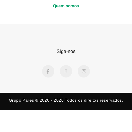
Quem somos
Siga-nos
F
X
I
a
-
n
c
t
s
e
w
t
b
i
a
o
t
g
o
t
r
k
e
a
Grupo Pares © 2020 - 2026
Todos os direitos reservados.
-
r
m
f