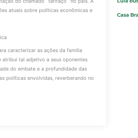
Lula bu
ntação do chamado `tarifaço` no país. A
sões atuais sobre políticas econômicas e
Casa Br
ica
ara caracterizar as ações da família
 atribui tal adjetivo a seus oponentes
idade do embate e a profundidade das
as políticas envolvidas, reverberando no