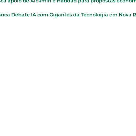
sca apoio de Alckmin e Haddad para propostas econôm
anca Debate IA com Gigantes da Tecnologia em Nova 