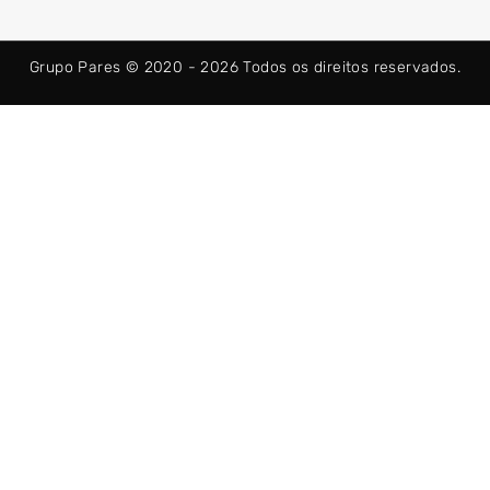
b
i
a
o
t
g
o
t
r
k
e
a
Grupo Pares © 2020 - 2026
Todos os direitos reservados.
-
r
m
f