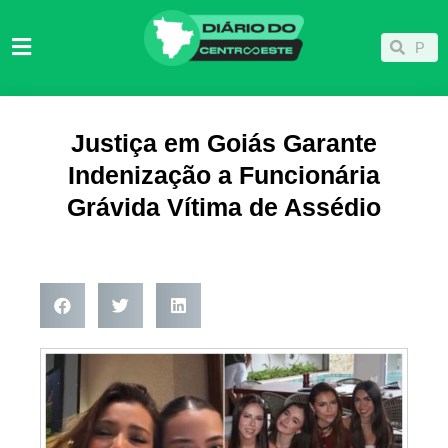
Ir
para
Pesqu
Pesquisar
o
conteúdo
Justiça em Goiás Garante
Indenização a Funcionária
Grávida Vítima de Assédio