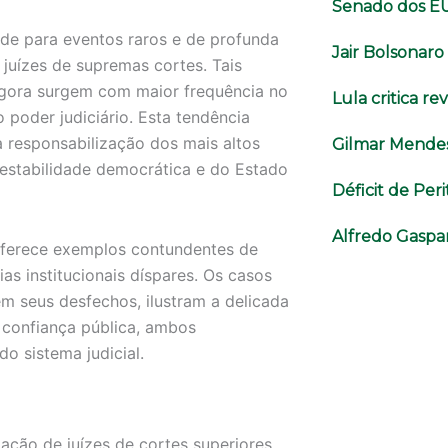
Senado dos E
ade para eventos raros e de profunda
Jair Bolsonar
e juízes de supremas cortes. Tais
agora surgem com maior frequência no
Lula critica r
o poder judiciário. Esta tendência
 responsabilização dos mais altos
Gilmar Mendes
 estabilidade democrática e do Estado
Déficit de Per
Alfredo Gaspar
 oferece exemplos contundentes de
s institucionais díspares. Os casos
m seus desfechos, ilustram a delicada
 confiança pública, ambos
o sistema judicial.
ação de juízes de cortes superiores