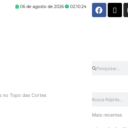
F
X
06 de agosto de 2026
02:10:25
a
-
c
t
e
w
b
i
o
t
o
t
k
e
r
Pesquisar
Pesquisar
s no Topo das Cortes
Pesquisar
Mais recentes