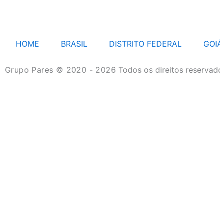
HOME
BRASIL
DISTRITO FEDERAL
GOI
Grupo Pares © 2020 - 2026
Todos os direitos reservad
HOME
BRASIL
DISTRITO FEDERAL
GOIÁS
MATO GROSSO
MATO GROSSO DO SUL