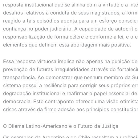
resposta institucional que se alinha com a virtude e a i
desafios relativos à conduta de seus magistrados, a form
reagido a tais episódios aponta para um esforço conscien
confiança no poder judiciário. A capacidade de autocríti
responsabilização de forma célere e conforme a lei, e o
elementos que definem esta abordagem mais positiva.
Essa resposta virtuosa implica não apenas na punição de
prevenção de futuras irregularidades através do fortalec
transparência. Ao demonstrar que nenhum membro da Sup
sistema possui a resiliência para corrigir seus próprios er
degradação institucional e reafirmar o papel essencial de
democracia. Este contraponto oferece uma visão otimista
crises através da firme adesão aos princípios constitucion
O Dilema Latino-Americano e o Futuro da Justiça
Os exemplos da Argentina e do Chile ressaltam a urgênc