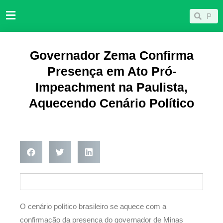
Ir
Pesqu
Pesquisar
para
o
conteúdo
Governador Zema Confirma
Presença em Ato Pró-
Impeachment na Paulista,
Aquecendo Cenário Político
O cenário político brasileiro se aquece com a
confirmação da presença do governador de Minas