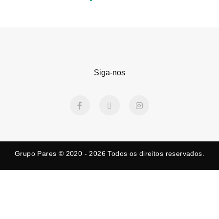
Siga-nos
F
X
I
a
-
n
c
t
s
e
w
t
b
i
a
o
t
g
o
t
r
k
e
a
Grupo Pares © 2020 - 2026
Todos os direitos reservados.
-
r
m
f