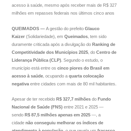
acesso à saúde, mesmo após receber mais de R$ 327
milhões em repasses federais nos últimos cinco anos
QUEIMADOS —
A gestão do prefeito
Glauco
Kaizer
(Solidariedade), em
Queimados
, tem sido
duramente criticada após a divulgação do
Ranking de
Competitividade dos Municípios 2025
, do
Centro de
Liderança Pública (CLP)
. Segundo o estudo, o
município está entre os
cinco piores do Brasil em
acesso à saúde
, ocupando a
quarta colocação
negativa
entre cidades com mais de 80 mil habitantes.
Apesar de ter recebido
R$ 327,7 milhões
do
Fundo
Nacional de Saúde (FNS)
entre 2021 e 2025 —
sendo
R$ 87,5 milhões apenas em 2025
—, a
cidade
não conseguiu melhorar os índices de
atendimento à população
, o que revela um
fracasso