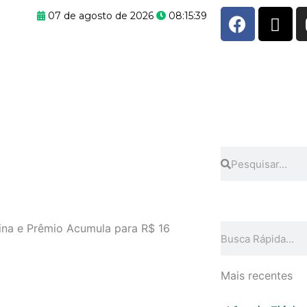
F
X
07 de agosto de 2026
08:15:39
a
-
c
t
e
w
b
i
o
t
o
t
k
e
r
Pesquisar
Pesquisar
ina e Prêmio Acumula para R$ 16
Pesquisar
Mais recentes