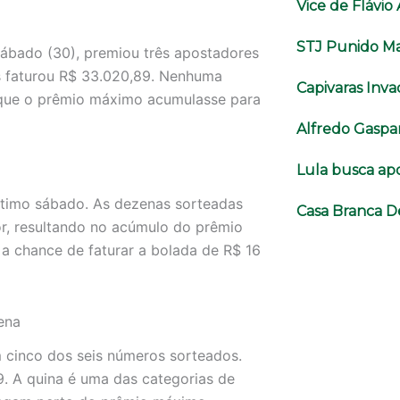
Vice de Flávi
STJ Punido Ma
sábado (30), premiou três apostadores
es faturou R$ 33.020,89. Nenhuma
Capivaras Inva
 que o prêmio máximo acumulasse para
Alfredo Gaspa
Lula busca ap
ltimo sábado. As dezenas sorteadas
Casa Branca D
r, resultando no acúmulo do prêmio
 a chance de faturar a bolada de R$ 16
ena
m cinco dos seis números sorteados.
. A quina é uma das categorias de