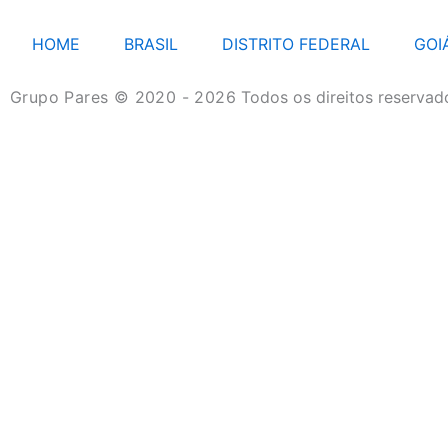
HOME
BRASIL
DISTRITO FEDERAL
GOI
Grupo Pares © 2020 - 2026
Todos os direitos reservad
HOME
BRASIL
DISTRITO FEDERAL
GOIÁS
MATO GROSSO
MATO GROSSO DO SUL
TURISMO