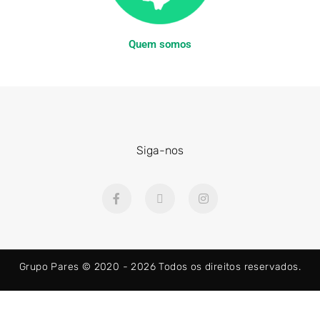
Quem somos
Siga-nos
F
X
I
a
-
n
c
t
s
e
w
t
b
i
a
o
t
g
o
t
r
Grupo Pares © 2020 - 2026
Todos os direitos reservados.
k
e
a
-
r
m
f