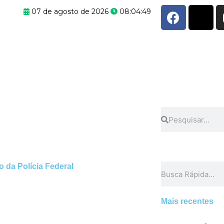
F
X
07 de agosto de 2026
08:04:50
a
-
c
t
e
w
b
i
o
t
o
t
k
e
r
Pesquisar
Pesquisar
 da Polícia Federal
Pesquisar
Mais recentes