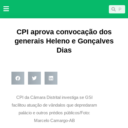
Ir
Pesqu
Pesquisar
para
o
conteúdo
CPI aprova convocação dos
generais Heleno e Gonçalves
Dias
CPI da Câmara Distrital investiga se GSI
facilitou atuação de vândalos que depredaram
palácio e outros prédios públicos/Foto:
Marcelo Camargo-AB