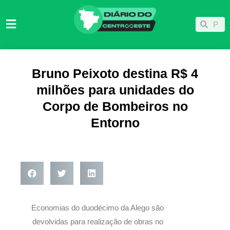
Ir
para
Pesqu
Pesquisar
o
conteúdo
Bruno Peixoto destina R$ 4
milhões para unidades do
Corpo de Bombeiros no
Entorno
Economias do duodécimo da Alego são
devolvidas para realização de obras no