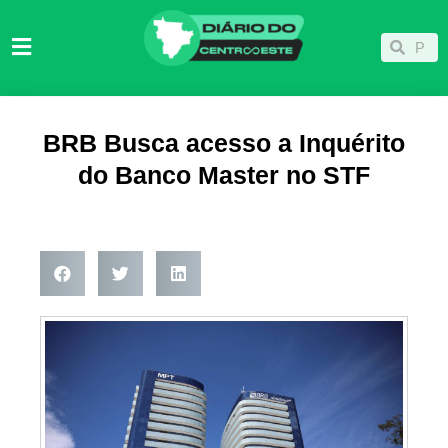
Ir
para
Pesqu
Pesquisar
o
conteúdo
BRB Busca acesso a Inquérito
do Banco Master no STF