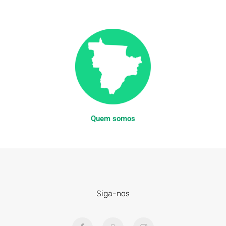
Quem somos
Siga-nos
F
X
I