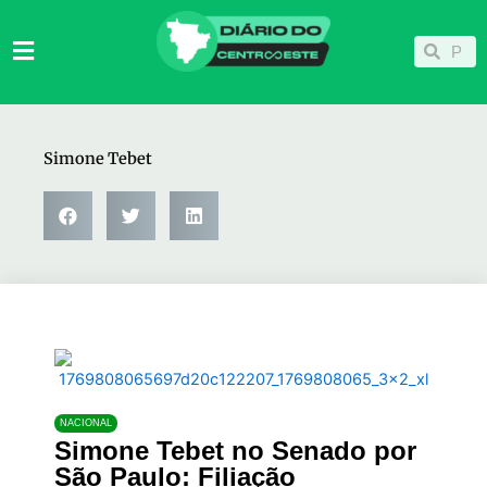
Ir
para
Pesqu
Pesquisar
o
conteúdo
Simone Tebet
NACIONAL
Simone Tebet no Senado por
São Paulo: Filiação