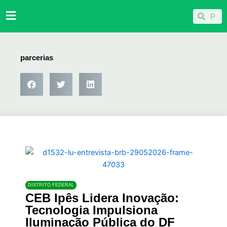
Ir
Pesqu
Pesquisar
para
o
conteúdo
parcerias
DISTRITO FEDERAL
CEB Ipês Lidera Inovação:
Tecnologia Impulsiona
Iluminação Pública do DF