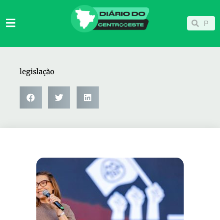
Ir
para
Pesqu
Pesquisar
o
conteúdo
legislação