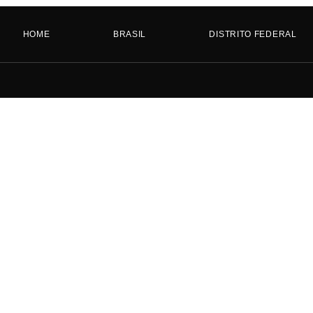
HOME
BRASIL
DISTRITO FEDERAL
HOME
BRASIL
DISTRITO FEDERAL
GOIÁS
MATO GROSSO
MATO GROSSO DO SUL