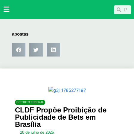
Ir
Pesqu
Pesquisar
para
o
conteúdo
apostas
DISTRITO FEDERAL
CLDF Propõe Proibição de
Publicidade de Bets em
Brasília
28 de julho de 2026