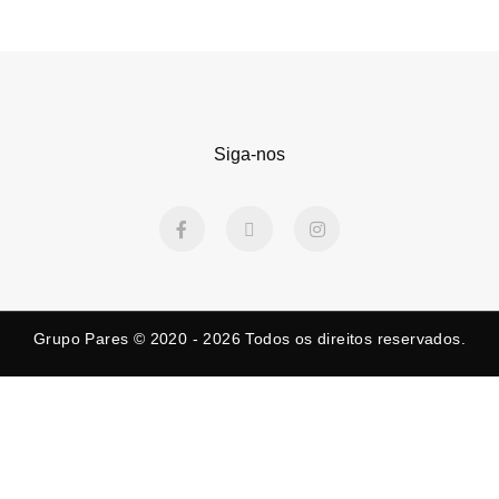
Siga-nos
F
X
I
a
-
n
c
t
s
e
w
t
b
i
a
o
t
g
o
t
r
k
e
a
Grupo Pares © 2020 - 2026
Todos os direitos reservados.
-
r
m
f