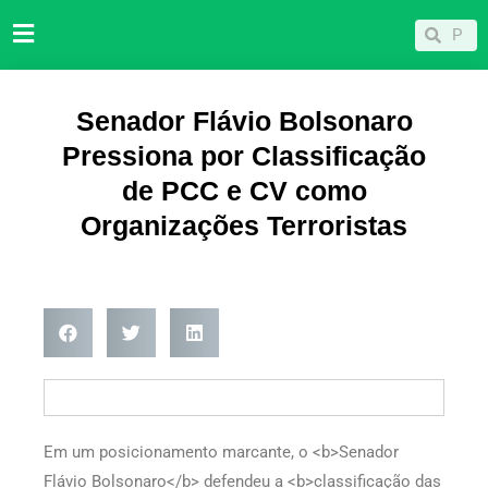
Ir
Pesqu
Pesquisar
para
o
conteúdo
Senador Flávio Bolsonaro
Pressiona por
Classificação
de PCC e CV como
Organizações Terroristas
Em um posicionamento marcante, o <b>Senador
Flávio Bolsonaro</b> defendeu a <b>classificação das