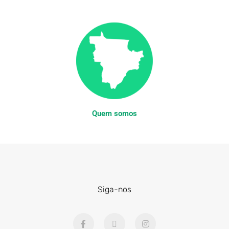
Quem somos
Siga-nos
F
X
I
a
-
n