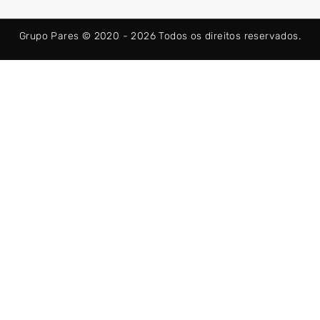
b
i
a
o
t
g
o
t
r
Grupo Pares © 2020 - 2026
Todos os direitos reservados.
k
e
a
-
r
m
f