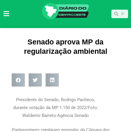
Ir
para
Pesqu
Pesquisar
o
conteúdo
Senado aprova MP da
regularização ambiental
Presidente do Senado, Rodrigo Pacheco,
durante votação da MP 1.150 de 2022/Foto:
Waldemir Barreto-Agência Senado
Parlamentares rejeitaram emendas da Câmara dos