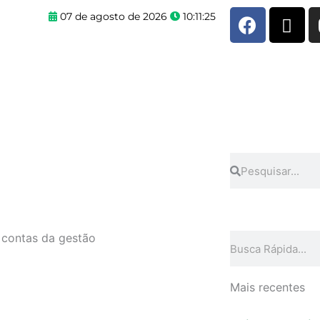
F
X
07 de agosto de 2026
10:11:25
a
-
c
t
e
w
b
i
o
t
o
t
k
e
r
Pesquisar
Pesquisar
 contas da gestão
Pesquisar
Mais recentes