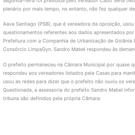
segunda-feira foi presidida pelo vereador Cabo Sena (Mo
plenário por mais tempo, no entanto, não fez qualquer de
Aava Santiago (PSB), que é vereadora da oposição, usou 
questionamentos referentes aos dados apresentados por
Prefeitura com a Companhia de Urbanização de Goiânia 
Consórcio LimpaGyn. Sandro Mabel respondeu às demand
O prefeito permaneceu na Câmara Municipal por quase qu
respondeu aos vereadores listados pela Casas para mani
usou as redes para dizer que o prefeito não ouviu os ve
Questionada, a assessoria do prefeito Sandro Mabel in
tribuna são definidos pela própria Câmara.