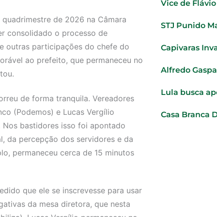
Vice de Flávi
ro quadrimestre de 2026 na Câmara
STJ Punido Ma
ter consolidado o processo de
 de outras participações do chefe do
Capivaras Inv
vorável ao prefeito, que permaneceu no
Alfredo Gaspa
tou.
Lula busca ap
orreu de forma tranquila. Vereadores
nco (Podemos) e Lucas Vergílio
Casa Branca 
Nos bastidores isso foi apontado
l, da percepção dos servidores e da
plo, permaneceu cerca de 15 minutos
pedido que ele se inscrevesse para usar
ogativas da mesa diretora, que nesta