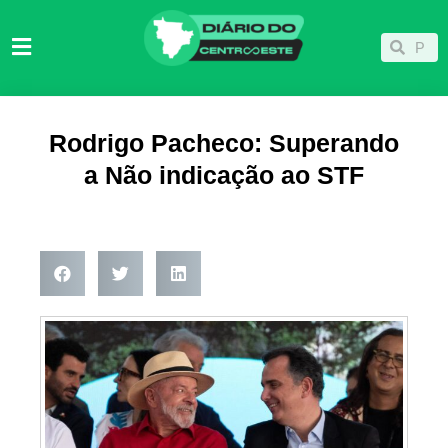
Ir
para
Pesqu
Pesquisar
o
conteúdo
Rodrigo Pacheco: Superando
a Não indicação ao STF