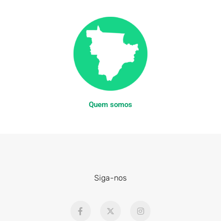
Quem somos
Siga-nos
F
X
I
a
-
n
c
t
s