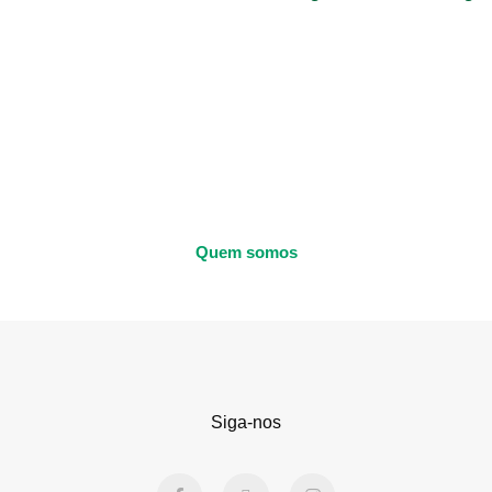
Quem somos
Siga-nos
F
X
I