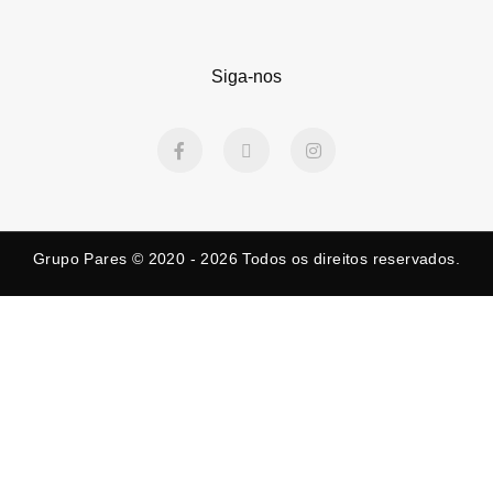
Siga-nos
F
X
I
a
-
n
c
t
s
e
w
t
b
i
a
o
t
g
o
t
r
k
e
a
Grupo Pares © 2020 - 2026
Todos os direitos reservados.
-
r
m
f