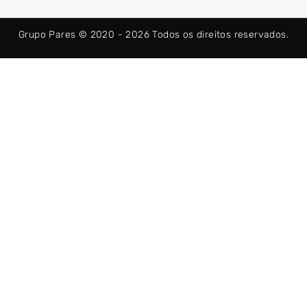
b
i
a
o
t
g
o
t
r
Grupo Pares © 2020 - 2026
Todos os direitos reservados.
k
e
a
-
r
m
f