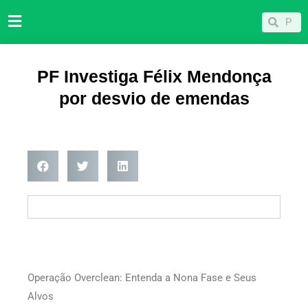
Ir
Pesqu
Pesquisar
para
o
conteúdo
PF Investiga Félix Mendonça
por desvio de emendas
Operação Overclean: Entenda a Nona Fase e Seus
Alvos