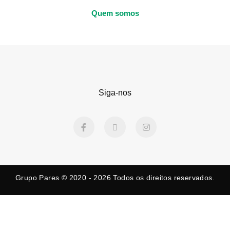
Quem somos
Siga-nos
F
X
I
a
-
n
c
t
s
e
w
t
b
i
a
o
t
g
o
t
r
k
e
a
Grupo Pares © 2020 - 2026
Todos os direitos reservados.
-
r
m
f