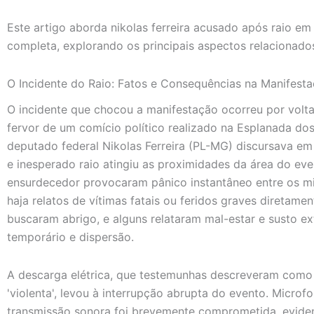
Este artigo aborda nikolas ferreira acusado após raio e
completa, explorando os principais aspectos relacionado
O Incidente do Raio: Fatos e Consequências na Manifest
O incidente que chocou a manifestação ocorreu por volt
fervor de um comício político realizado na Esplanada dos 
deputado federal Nikolas Ferreira (PL-MG) discursava e
e inesperado raio atingiu as proximidades da área do eve
ensurdecedor provocaram pânico instantâneo entre os mi
haja relatos de vítimas fatais ou feridos graves diretame
buscaram abrigo, e alguns relataram mal-estar e susto 
temporário e dispersão.
A descarga elétrica, que testemunhas descreveram como
'violenta', levou à interrupção abrupta do evento. Micr
transmissão sonora foi brevemente comprometida, eviden