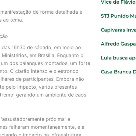
Vice de Flávi
m manifestação de forma detalhada e
STJ Punido Ma
s ao tema.
Capivaras Inv
ação
Alfredo Gaspa
a das 16h30 de sábado, em meio ao
Ministérios, em Brasília. Enquanto o
Lula busca ap
m um dos palanques montados, um forte
nto. O clarão intenso e o estrondo
Casa Branca 
lhares de participantes. Embora não
nte pelo impacto, vários presentes
extremo, gerando um ambiente de caos
 'assustadoramente próxima' e
ofones falharam momentaneamente, e a
ciando o impacto na infraestrutura