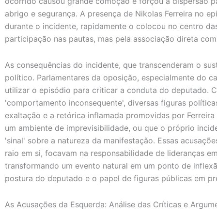
ocorrido causou grande comoção e forçou a dispersão pa
abrigo e segurança. A presença de Nikolas Ferreira no e
durante o incidente, rapidamente o colocou no centro da
participação nas pautas, mas pela associação direta com 
As consequências do incidente, que transcenderam o sus
político. Parlamentares da oposição, especialmente do 
utilizar o episódio para criticar a conduta do deputado
'comportamento inconsequente', diversas figuras polític
exaltação e a retórica inflamada promovidas por Ferreira
um ambiente de imprevisibilidade, ou que o próprio inci
'sinal' sobre a natureza da manifestação. Essas acusaçõ
raio em si, focavam na responsabilidade de lideranças em
transformando um evento natural em um ponto de inflexã
postura do deputado e o papel de figuras públicas em pr
As Acusações da Esquerda: Análise das Críticas e Argum