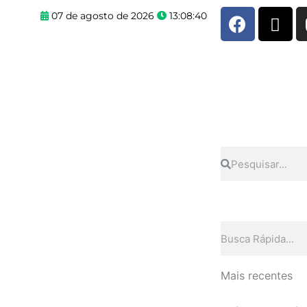
F
X
07 de agosto de 2026
13:08:40
a
-
c
t
e
w
b
i
o
t
o
t
k
e
r
Pesquisar
Pesquisar
Pesquisar
Mais recentes