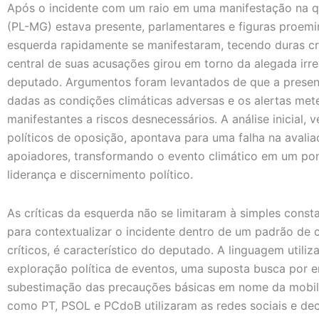
Após o incidente com um raio em uma manifestação na qu
(PL-MG) estava presente, parlamentares e figuras proemi
esquerda rapidamente se manifestaram, tecendo duras crí
central de suas acusações girou em torno da alegada irr
deputado. Argumentos foram levantados de que a presen
dadas as condições climáticas adversas e os alertas met
manifestantes a riscos desnecessários. A análise inicial, 
políticos de oposição, apontava para uma falha na avali
apoiadores, transformando o evento climático em um pont
liderança e discernimento político.
As críticas da esquerda não se limitaram à simples cons
para contextualizar o incidente dentro de um padrão d
críticos, é característico do deputado. A linguagem util
exploração política de eventos, uma suposta busca por 
subestimação das precauções básicas em nome da mobili
como PT, PSOL e PCdoB utilizaram as redes sociais e dec