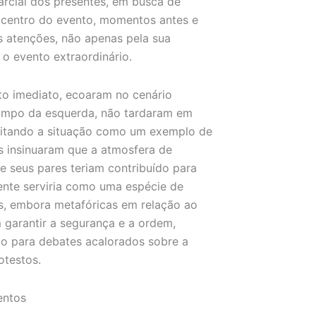
rcial dos presentes, em busca de
picentro do evento, momentos antes e
s atenções, não apenas pela sua
o evento extraordinário.
to imediato, ecoaram no cenário
campo da esquerda, não tardaram em
. Citando a situação como um exemplo de
as insinuaram que a atmosfera de
 e seus pares teriam contribuído para
dente serviria como uma espécie de
es, embora metafóricas em relação ao
 garantir a segurança e a ordem,
o para debates acalorados sobre a
otestos.
entos