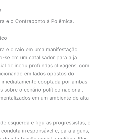
a
ira e o Contraponto à Polêmica.
ico
ira e o raio em uma manifestação
o-se em um catalisador para a já
icial delineou profundas clivagens, com
sicionando em lados opostos do
foi imediatamente cooptada por ambas
s sobre o cenário político nacional,
entalizados em um ambiente de alta
de esquerda e figuras progressistas, o
conduta irresponsável e, para alguns,
 alta tensão social e política. Eles