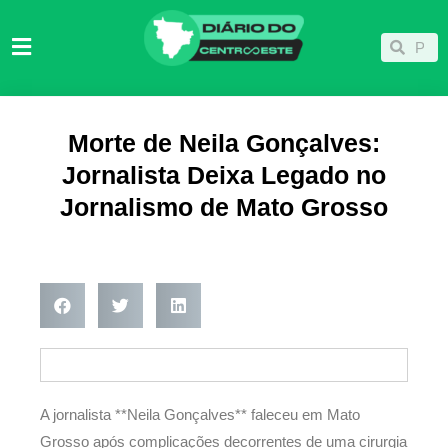
Ir
para
Pesqu
Pesquisar
o
conteúdo
Morte de Neila Gonçalves:
Jornalista Deixa Legado no
Jornalismo de Mato Grosso
A jornalista **Neila Gonçalves** faleceu em Mato
Grosso após complicações decorrentes de uma cirurgia