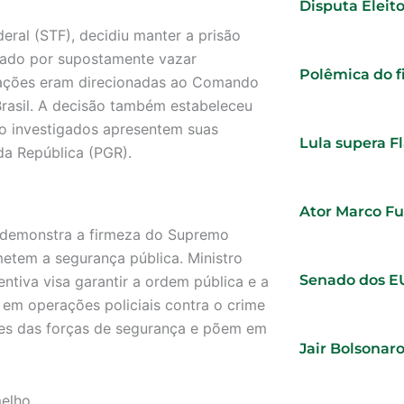
Disputa Eleito
eral (STF), decidiu manter a prisão
gado por supostamente vazar
Polêmica do f
erações eram direcionadas ao Comando
rasil. A decisão também estabeleceu
ro investigados apresentem suas
Lula supera F
da República (PGR).
Ator Marco Fur
 demonstra a firmeza do Supremo
etem a segurança pública. Ministro
Senado dos E
ntiva visa garantir a ordem pública e a
em operações policiais contra o crime
ões das forças de segurança e põem em
Jair Bolsonar
elho