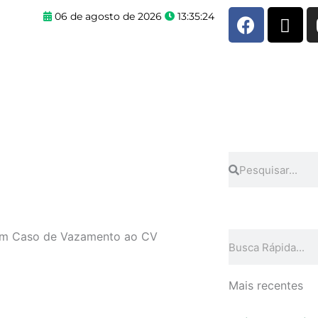
F
X
06 de agosto de 2026
13:35:24
a
-
c
t
e
w
b
i
o
t
o
t
k
e
r
Pesquisar
Pesquisar
em Caso de Vazamento ao CV
Pesquisar
Mais recentes