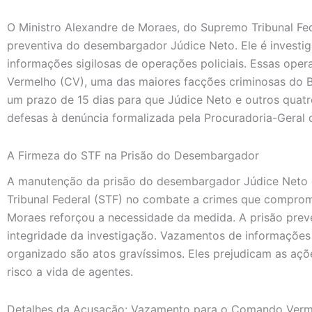
O Ministro Alexandre de Moraes, do Supremo Tribunal Fed
preventiva do desembargador Júdice Neto. Ele é investi
informações sigilosas de operações policiais. Essas op
Vermelho (CV), uma das maiores facções criminosas do B
um prazo de 15 dias para que Júdice Neto e outros quat
defesas à denúncia formalizada pela Procuradoria-Geral 
A Firmeza do STF na Prisão do Desembargador
A manutenção da prisão do desembargador Júdice Neto
Tribunal Federal (STF) no combate a crimes que comprom
Moraes reforçou a necessidade da medida. A prisão preve
integridade da investigação. Vazamentos de informações 
organizado são atos gravíssimos. Eles prejudicam as aç
risco a vida de agentes.
Detalhes da Acusação: Vazamento para o Comando Verm