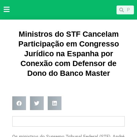
Ir
Pesqu
Pesquisar
para
o
conteúdo
Ministros do STF Cancelam
Participação em Congresso
Jurídico na Espanha por
Conexão com Defensor de
Dono do Banco Master
Os ministros do Supremo Tribunal Federal (STF), André