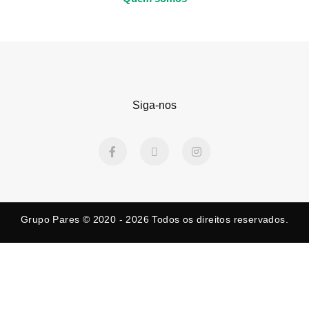
Siga-nos
F
X
I
a
-
n
c
t
s
e
w
t
b
i
a
o
t
g
o
t
r
k
e
a
Grupo Pares © 2020 - 2026
Todos os direitos reservados.
-
r
m
f