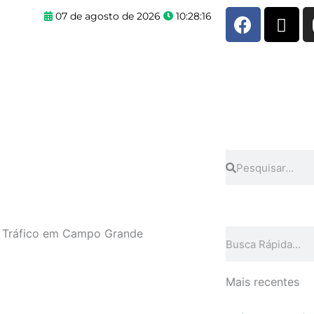
F
X
07 de agosto de 2026
10:28:16
a
-
c
t
e
w
b
i
o
t
o
t
k
e
r
Pesquisar
Pesquisar
e Tráfico em Campo Grande
Pesquisar
Mais recentes