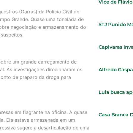
Vice de Flávi
stros (Garras) da Polícia Civil do
ampo Grande. Quase uma tonelada de
STJ Punido Ma
 sobre negociação e armazenamento do
 suspeitos.
Capivaras Inv
 sobre um grande carregamento de
al. As investigações direcionaram os
Alfredo Gaspa
 ponto de preparo da droga para
Lula busca ap
presas em flagrante na oficina. A quase
Casa Branca 
ida. Ela estava armazenada em um
ressiva sugere a desarticulação de uma