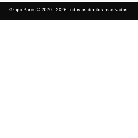
o
t
r
k
e
a
Grupo Pares © 2020 - 2026
Todos os direitos reservados.
-
r
m
f