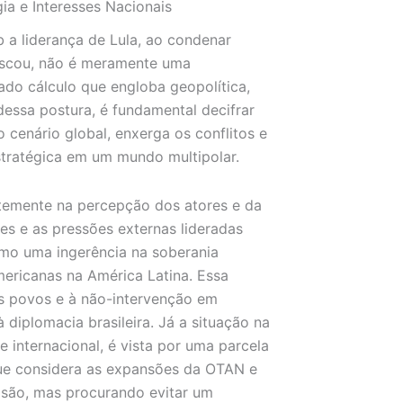
ia e Interesses Nacionais
ob a liderança de Lula, ao condenar
oscou, não é meramente uma
ado cálculo que engloba geopolítica,
 dessa postura, é fundamental decifrar
o cenário global, enxerga os conflitos e
stratégica em um mundo multipolar.
entemente na percepção dos atores e da
es e as pressões externas lideradas
omo uma ingerência na soberania
mericanas na América Latina. Essa
os povos e à não-intervenção em
 diplomacia brasileira. Já a situação na
nternacional, é vista por uma parcela
que considera as expansões da OTAN e
asão, mas procurando evitar um