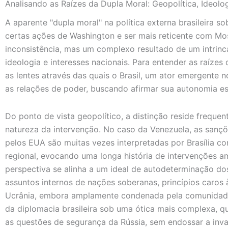
Analisando as Raízes da Dupla Moral: Geopolítica, Ideolog
A aparente "dupla moral" na política externa brasileira s
certas ações de Washington e ser mais reticente com M
inconsistência, mas um complexo resultado de um intrinc
ideologia e interesses nacionais. Para entender as raízes
as lentes através das quais o Brasil, um ator emergente n
as relações de poder, buscando afirmar sua autonomia e
Do ponto de vista geopolítico, a distinção reside frequ
natureza da intervenção. No caso da Venezuela, as sançõ
pelos EUA são muitas vezes interpretadas por Brasília c
regional, evocando uma longa história de intervenções a
perspectiva se alinha a um ideal de autodeterminação d
assuntos internos de nações soberanas, princípios caros à
Ucrânia, embora amplamente condenada pela comunidade i
da diplomacia brasileira sob uma ótica mais complexa, 
as questões de segurança da Rússia, sem endossar a inv