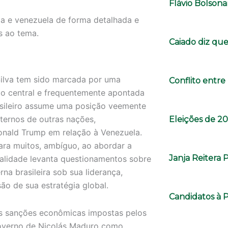
Flávio Bolsonar
ia e venezuela de forma detalhada e
s ao tema.
Caiado diz que 
 Silva tem sido marcada por uma
Conflito entr
ão central e frequentemente apontada
rasileiro assume uma posição veemente
ternos de outras nações,
Eleições de 2
Donald Trump em relação à Venezuela.
ara muitos, ambíguo, ao abordar a
Janja Reitera 
ualidade levanta questionamentos sobre
rna brasileira sob sua liderança,
ão de sua estratégia global.
Candidatos à 
as sanções econômicas impostas pelos
governo de Nicolás Maduro como